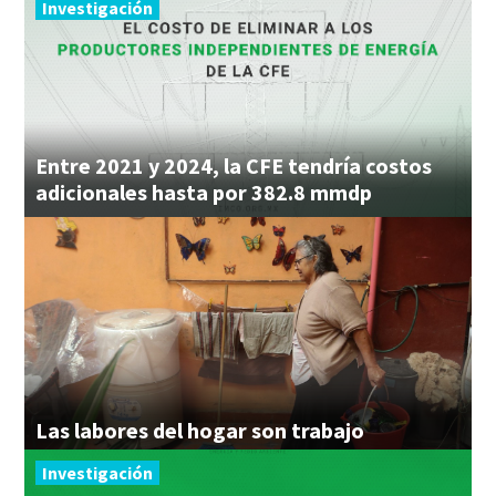
Investigación
Entre 2021 y 2024, la CFE tendría costos
adicionales hasta por 382.8 mmdp
Las
labores
del
hogar
son
trabajo
Investigación