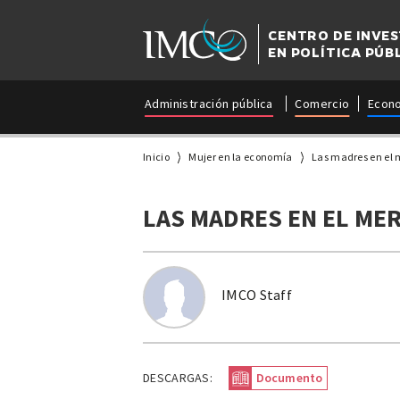
CENTRO DE INVE
EN POLÍTICA PÚB
Administración pública
Comercio
Econ
Inicio
Mujer en la economía
Las madres en el 
LAS MADRES EN EL ME
IMCO Staff
DESCARGAS:
Documento