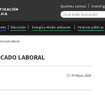
Quiénes somos
Investi
STIGACIÓN
LICA
omía
Educación
Energía y Medio ambiente
Finanzas públicas
mercado laboral
RCADO LABORAL
07 Mayo, 2026