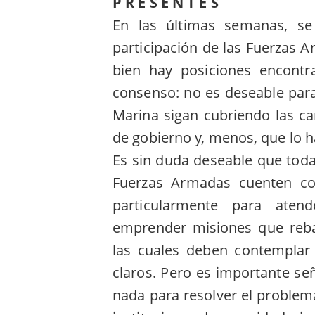
P R E S E N T E S
En las últimas semanas, s
participación de las Fuerzas A
bien hay posiciones encont
consenso: no es deseable para e
Marina sigan cubriendo las car
de gobierno y, menos, que lo 
Es sin duda deseable que todas
Fuerzas Armadas cuenten co
particularmente para aten
emprender misiones que reba
las cuales deben contemplar
claros. Pero es importante señ
nada para resolver el problema