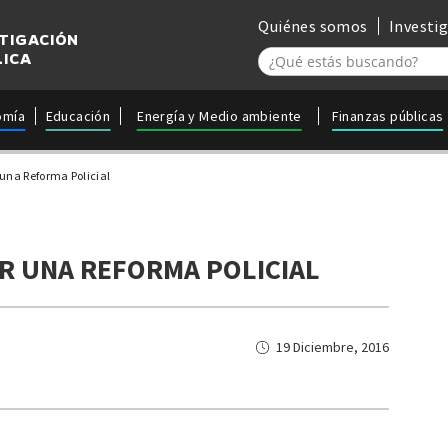
Quiénes somos
Investi
STIGACIÓN
LICA
omía
Educación
Energía y Medio ambiente
Finanzas públicas
una Reforma Policial
R UNA REFORMA POLICIAL
19 Diciembre, 2016