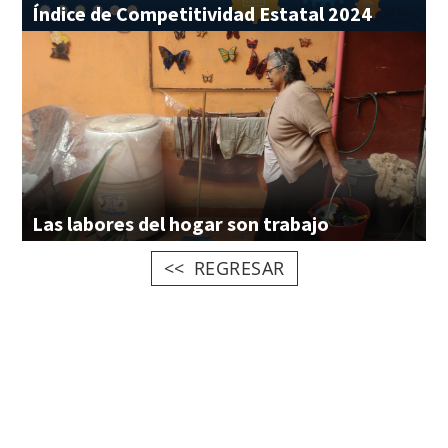
Índice
de
Competitividad
Estatal
2024
Las
labores
del
hogar
son
trabajo
REGRESAR