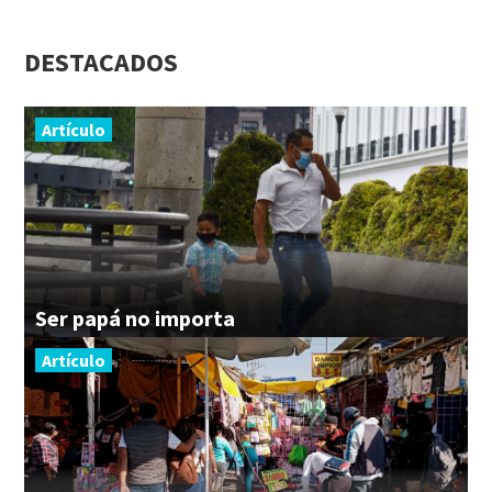
DESTACADOS
Artículo
Ser
papá
no
importa
Artículo